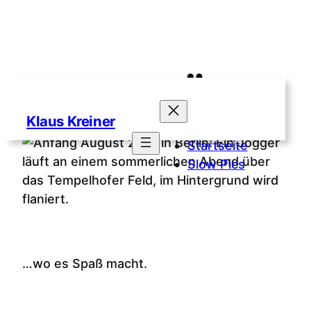
AUS­GEFÜLLT
Zum
Inhalt
Klaus Kreiner
springen
Startseite
Slow Pics
…wo es Spaß macht.